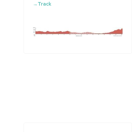
→Track