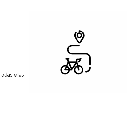
BTT
Huesca
Seguro
RC
Todas ellas