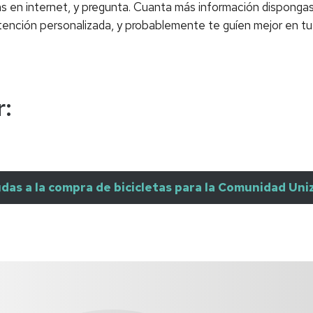
ticas en internet, y pregunta. Cuanta más información dispongas
tención personalizada, y probablemente te guíen mejor en tu
r:
das a la compra de bicicletas para la Comunidad Uni