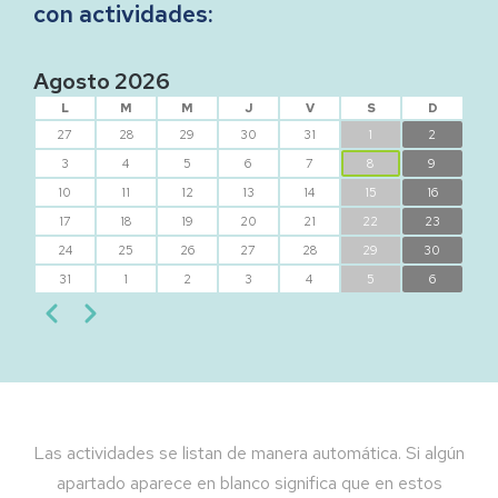
con actividades:
Agosto 2026
L
M
M
J
V
S
D
27
28
29
30
31
1
2
3
4
5
6
7
8
9
10
11
12
13
14
15
16
17
18
19
20
21
22
23
24
25
26
27
28
29
30
31
1
2
3
4
5
6
Paginación
Anterior
Siguiente
Las actividades se listan de manera automática. Si algún
apartado aparece en blanco significa que en estos